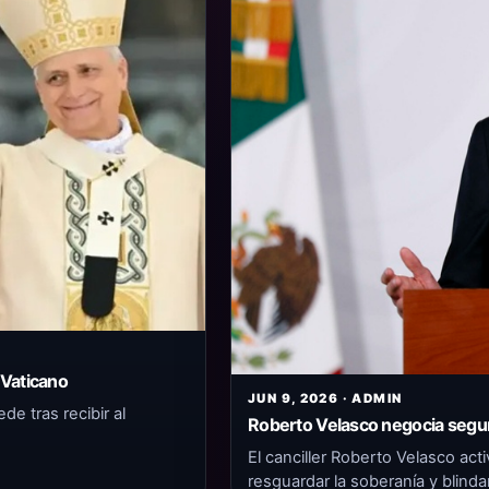
 Vaticano
JUN 9, 2026 · ADMIN
e tras recibir al
Roberto Velasco negocia segu
El canciller Roberto Velasco ac
resguardar la soberanía y blind