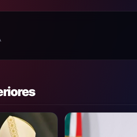
A
eriores