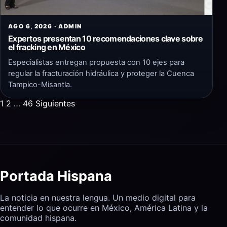
AGO 6, 2026 · ADMIN
Expertos presentan 10 recomendaciones clave sobre
el fracking en México
Especialistas entregan propuesta con 10 ejes para
regular la fracturación hidráulica y proteger la Cuenca
Tampico-Misantla.
Paginación
1
2
…
46
Siguientes
de
entradas
Portada Hispana
La noticia en nuestra lengua. Un medio digital para
entender lo que ocurre en México, América Latina y la
comunidad hispana.