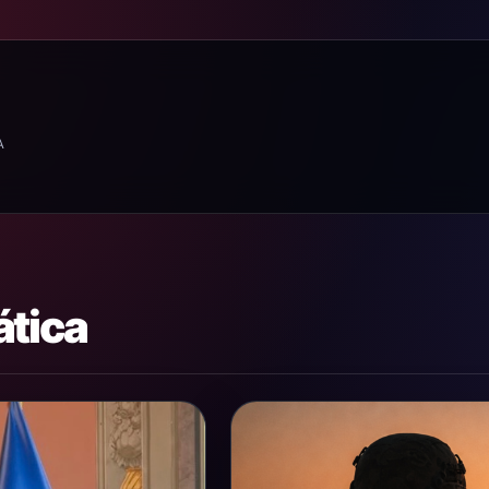
A
ática