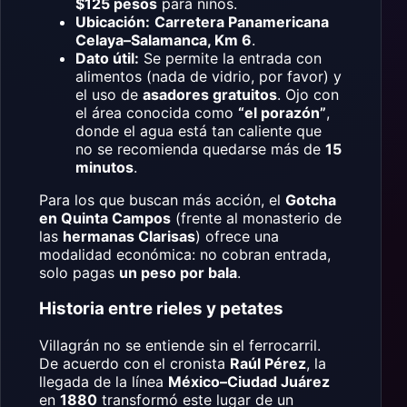
$125 pesos
para niños.
Ubicación:
Carretera Panamericana
Celaya–Salamanca, Km 6
.
Dato útil:
Se permite la entrada con
alimentos (nada de vidrio, por favor) y
el uso de
asadores gratuitos
. Ojo con
el área conocida como
“el porazón”
,
donde el agua está tan caliente que
no se recomienda quedarse más de
15
minutos
.
Para los que buscan más acción, el
Gotcha
en Quinta Campos
(frente al monasterio de
las
hermanas Clarisas
) ofrece una
modalidad económica: no cobran entrada,
solo pagas
un peso por bala
.
Historia entre rieles y petates
Villagrán no se entiende sin el ferrocarril.
De acuerdo con el cronista
Raúl Pérez
, la
llegada de la línea
México–Ciudad Juárez
en
1880
transformó este lugar de un